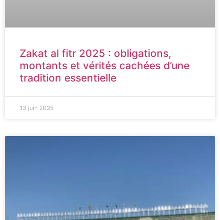
Zakat al fitr 2025 : obligations,
montants et vérités cachées d’une
tradition essentielle
13 juin 2025